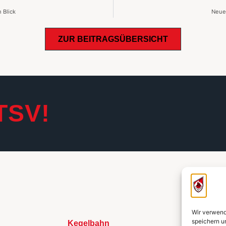
 Blick
Neue 
ZUR BEITRAGSÜBERSICHT
TSV!
Wir verwend
speichern u
Kegelbahn
Links