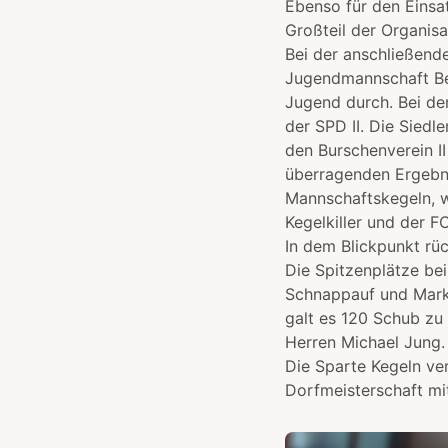
Ebenso für den Einsatz
Großteil der Organis
Bei der anschließend
Jugendmannschaft Berg
Jugend durch. Bei de
der SPD II. Die Sied
den Burschenverein I
überragenden Ergebnis
Mannschaftskegeln, w
Kegelkiller und der F
In dem Blickpunkt rüc
Die Spitzenplätze be
Schnappauf und Marku
galt es 120 Schub zu
Herren Michael Jung.
Die Sparte Kegeln ve
Dorfmeisterschaft mi