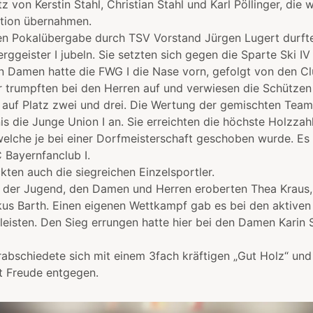
 von Kerstin Stahl, Christian Stahl und Karl Pöllinger, die 
ation übernahmen.
en Pokalübergabe durch TSV Vorstand Jürgen Lugert durfte 
geister I jubeln. Sie setzten sich gegen die Sparte Ski IV
n Damen hatte die FWG I die Nase vorn, gefolgt von den Cl
ler trumpften bei den Herren auf und verwiesen die Schütz
I auf Platz zwei und drei. Die Wertung der gemischten Team
 die Junge Union I an. Sie erreichten die höchste Holzzah
elche je bei einer Dorfmeisterschaft geschoben wurde. Es 
C Bayernfanclub I.
kten auch die siegreichen Einzelsportler.
i der Jugend, den Damen und Herren eroberten Thea Kraus, 
s Barth. Einen eigenen Wettkampf gab es bei den aktiven 
 leisten. Den Sieg errungen hatte hier bei den Damen Karin
rabschiedete sich mit einem 3fach kräftigen „Gut Holz“ und
t Freude entgegen.